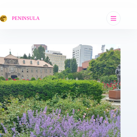
コ
ン
テ
PENINSULA
ン
ツ
へ
ス
キ
ッ
プ