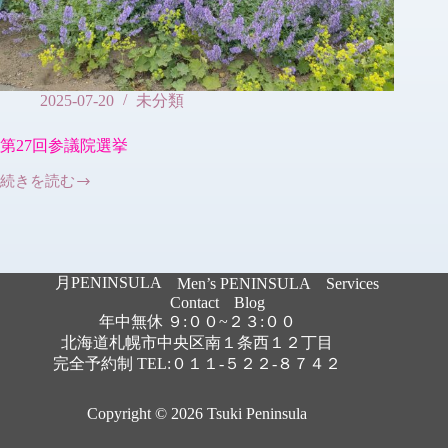
2025-07-20
未分類
第27回参議院選挙
続きを読む
第
27
回
参
議
月PENINSULA
院
Men’s PENINSULA
Services
選
Contact
Blog
挙
年中無休 ９:００~２３:００
北海道札幌市中央区南１条西１２丁目
完全予約制 TEL:０１１-５２２-８７４２
Copyright © 2026 Tsuki Peninsula